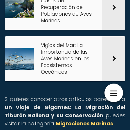
Casos de
Recuperación de
Poblaciones de Aves
Marinas
Vigías del Mar: La
Importancia de las
Aves Marinas en los
Ecosistemas
Oceánicos
Si quieres conocer otros artículos parecidos a
Un Viaje de Gigantes: La Migración del
Tiburón Ballena y su Conservación
puedes
visitar la categoría
Migraciones Marinas
.