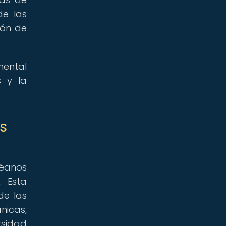
de las
ión de
mental
s y la
es
céanos
. Esta
de las
icas,
rsidad