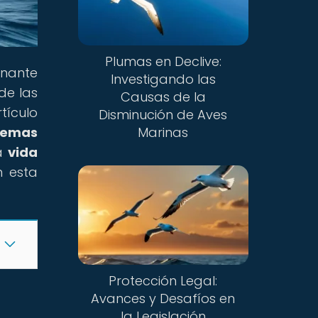
Plumas en Declive:
inante
Investigando las
de las
Causas de la
tículo
Disminución de Aves
temas
Marinas
la
vida
n esta
Protección Legal:
Avances y Desafíos en
la Legislación