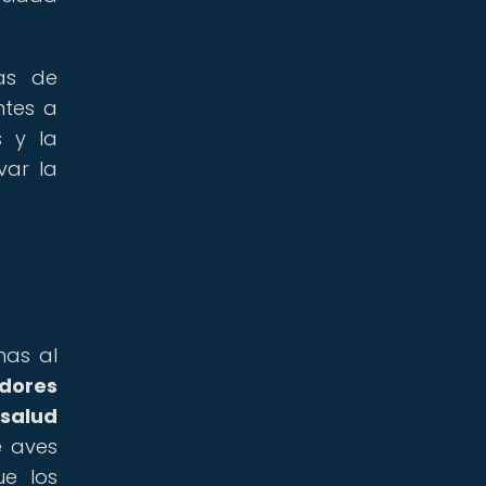
as de
ntes a
s y la
var la
nas al
adores
 salud
e aves
ue los