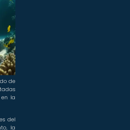
ndo de
ptadas
 en la
es del
to, la