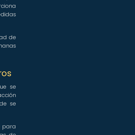
rciona
edidas
dad de
umanas
ros
que se
acción
nde se
l para
ias de