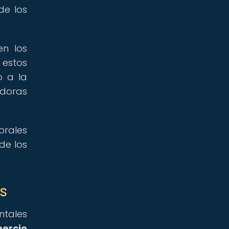
de los
en los
 estos
o a la
adoras
orales
de los
s
ntales
ercio