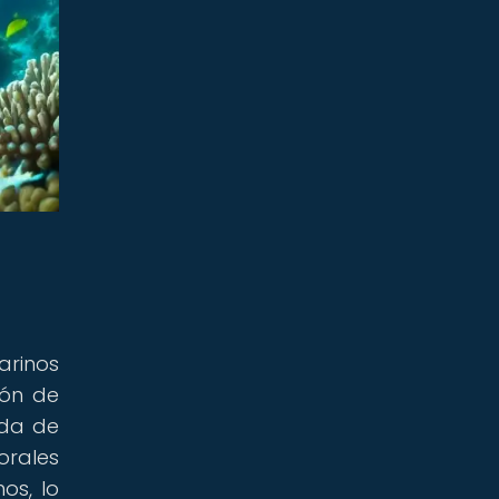
arinos
ión de
ida de
orales
os, lo