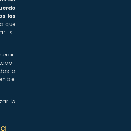
cuerdo
os los
ca que
zar su
mercio
tación
adas a
nible,
zar la
la