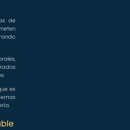
cas de
ometen
urando
rales,
irados
s.
que es
stemas
ría.
able