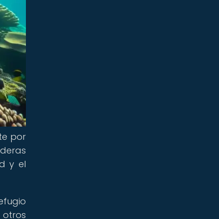
te por
aderas
d y el
efugio
 otros