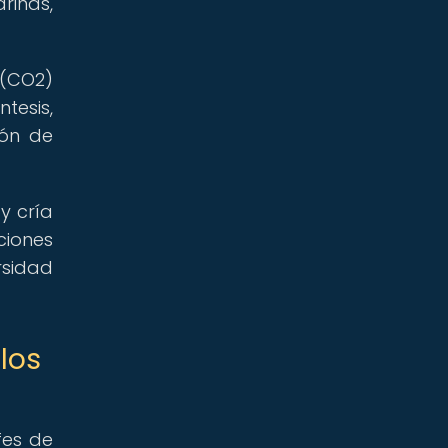
rinas,
 (CO2)
tesis,
ión de
y cría
ciones
rsidad
los
fes de