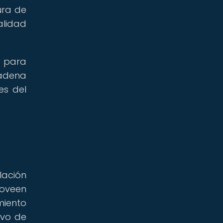
ura de
alidad
a para
cadena
es del
lación
roveen
miento
ivo de