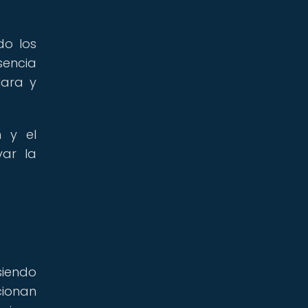
do los
sencia
lara y
 y el
var la
 siendo
cionan