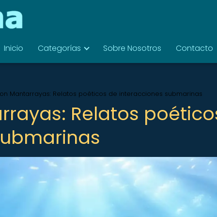
Inicio
Categorías
Sobre Nosotros
Contacto
on Mantarrayas: Relatos poéticos de interacciones submarinas
rayas: Relatos poético
 submarinas