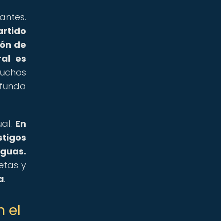
antes.
artido
ión de
al es
muchos
ofunda
ual.
En
stigos
aguas.
etas y
a
.
 el