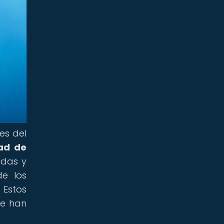
es del
dad de
idas y
de los
 Estos
ue han