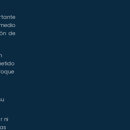
rtante
medio
ión de
n
metido
nfoque
su
r ni
nas