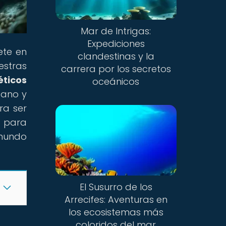
Mar de Intrigas:
Expediciones
ete en
clandestinas y la
estras
carrera por los secretos
éticos
oceánicos
éano y
ra ser
o para
 mundo
El Susurro de los
Arrecifes: Aventuras en
los ecosistemas más
coloridos del mar