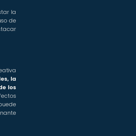
tar la
uso de
stacar
eativa
es, la
de los
fectos
 puede
onante