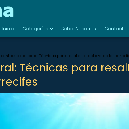
Inicio
Categorías
Sobre Nosotros
Contacto
l contraste del coral: Técnicas para resaltar la belleza de los arreci
ral: Técnicas para resal
rrecifes