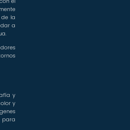
con el
amente
 de la
udar a
ua.
adores
tornos
afía y
olor y
ágenes
e para