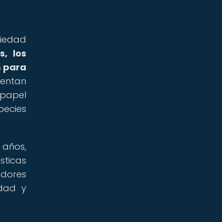
riedad
s, los
s para
sentan
papel
pecies
 años,
sticas
adores
idad y