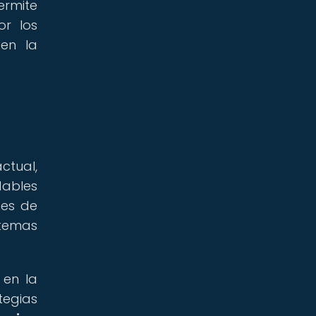
ermite
or los
en la
ctual,
dables
nes de
stemas
 en la
tegias