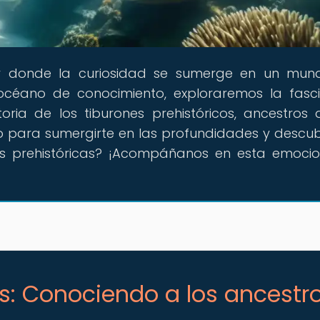
ar donde la curiosidad se sumerge en un mu
 océano de conocimiento, exploraremos la fasc
oria de los tiburones prehistóricos, ancestros 
o para sumergirte en las profundidades y descubr
as prehistóricas? ¡Acompáñanos en esta emoci
os: Conociendo a los ancestr