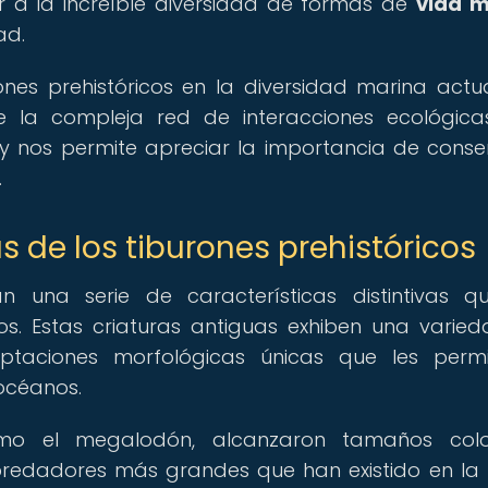
 a la increíble diversidad de formas de
vida m
ad.
nes prehistóricos en la diversidad marina actu
 la compleja red de interacciones ecológic
y nos permite apreciar la importancia de conse
.
as de los tiburones prehistóricos
an una serie de características distintivas q
os. Estas criaturas antiguas exhiben una varie
aciones morfológicas únicas que les permit
 océanos.
como el megalodón, alcanzaron tamaños colo
predadores más grandes que han existido en la T