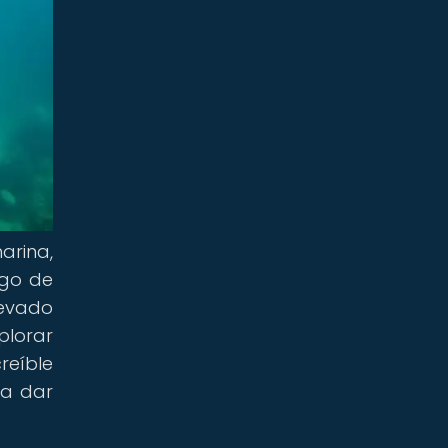
arina,
rgo de
levado
plorar
reíble
 a dar