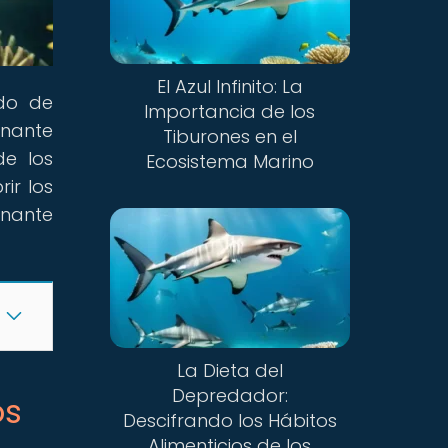
El Azul Infinito: La
ndo de
Importancia de los
inante
Tiburones en el
de los
Ecosistema Marino
ir los
onante
La Dieta del
Depredador:
os
Descifrando los Hábitos
Alimenticios de los