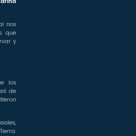
arina
al nos
as que
rvar y
ue los
dad de
ieron
sales,
ierra.