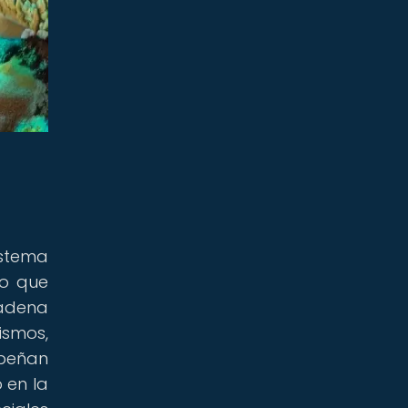
istema
lo que
cadena
ismos,
mpeñan
 en la