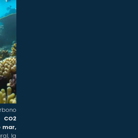
arbono
e CO2
e mar,
al, la