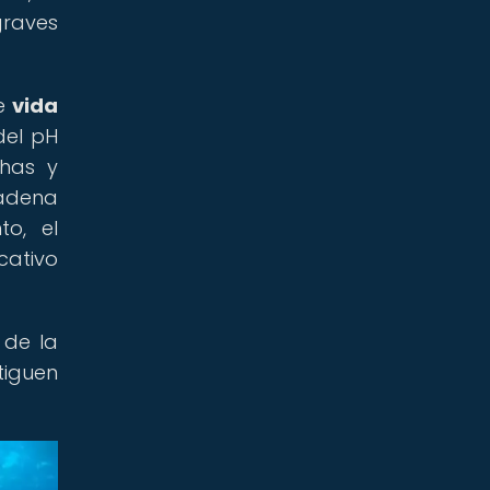
raves
de
vida
del pH
has y
cadena
to, el
cativo
 de la
tiguen