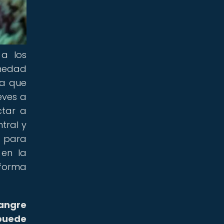
a los
rmedad
da que
eves a
ctar a
ntral y
d para
 en la
 forma
sangre
 puede