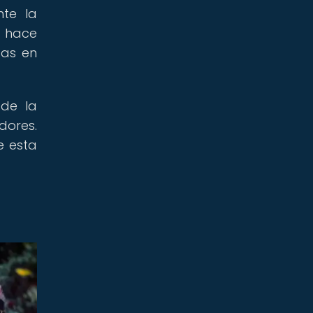
nte la
l hace
das en
 de la
dores.
e esta