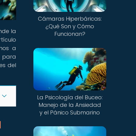
Cámaras Hiperbáricas:
¿Qué Son y Cómo
nde la
Funcionan?
tículo
emos a
e para
es del
La Psicología del Buceo:
Manejo de la Ansiedad
y el Pánico Submarino
l