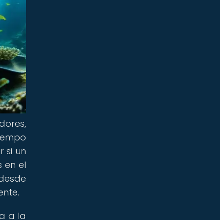
ores,
tiempo
 si un
 en el
 desde
ente.
a a la