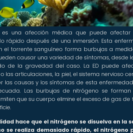
 es una afección médica que puede afectar 
 rápido después de una inmersión. Esta enfe
en el torrente sanguíneo forma burbujas a medi
pueden causar una variedad de síntomas, desde l
do de la gravedad del caso. La ED puede afe
 las articulaciones, la piel, el sistema nervioso ce
er las causas y los síntomas de esta enfermeda
ecuada. Las burbujas de nitrógeno se forman
iten que su cuerpo elimine el exceso de gas de
icie.
didad hace que el nitrógeno se disuelva en la 
so se realiza demasiado rápido, el nitrógeno