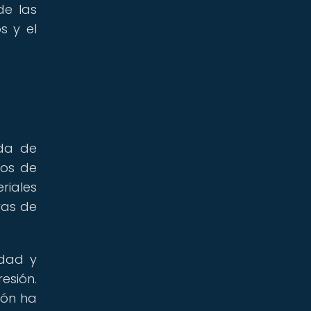
de las
s y el
eda de
tos de
riales
ras de
idad y
esión.
ión ha