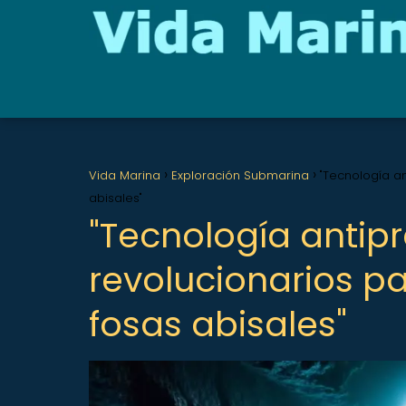
Vida Marina
Exploración Submarina
"Tecnología an
abisales"
"Tecnología antipr
revolucionarios pa
fosas abisales"