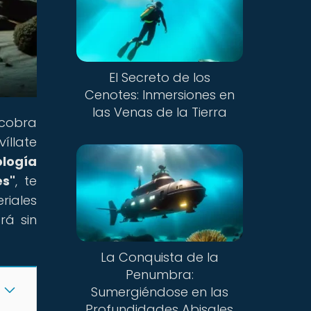
El Secreto de los
Cenotes: Inmersiones en
las Venas de la Tierra
 cobra
íllate
logía
es"
, te
iales
rá sin
La Conquista de la
Penumbra:
Sumergiéndose en las
Profundidades Abisales