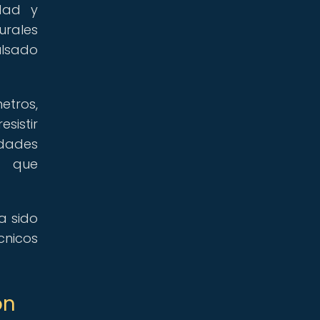
dad y
rales
ulsado
etros,
sistir
idades
s que
a sido
cnicos
ón