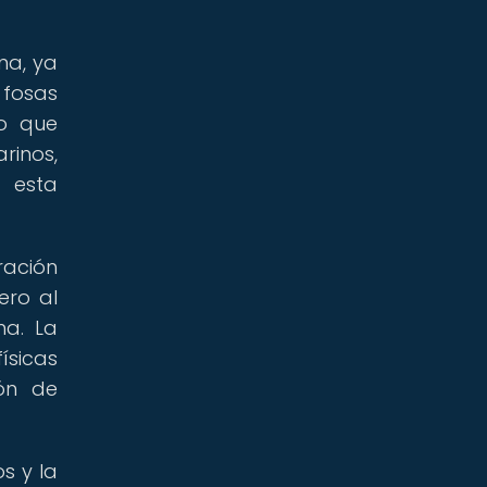
na, ya
 fosas
lo que
rinos,
r esta
ración
ero al
ma. La
ísicas
ión de
s y la