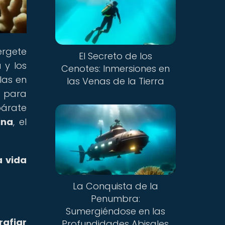
érgete
El Secreto de los
a
y los
Cenotes: Inmersiones en
las en
las Venas de la Tierra
s para
párate
ina
, el
a vida
La Conquista de la
Penumbra:
Sumergiéndose en las
rafiar
Profundidades Abisales