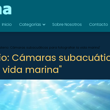
Inicio
Categorías
Sobre Nosotros
Contacto
sterio: Cámaras subacuáticas para fotografiar la vida marina"
rio: Cámaras subacuáti
a vida marina"