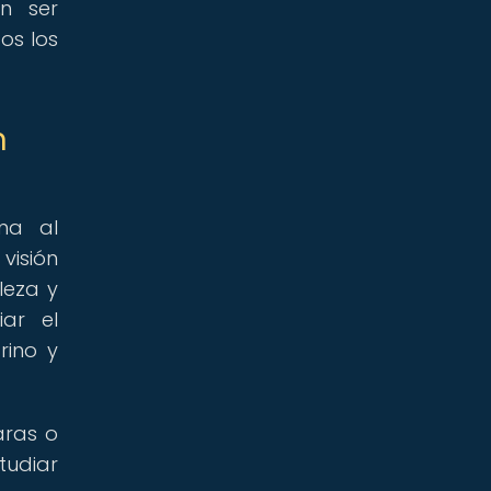
n ser
os los
n
na al
visión
leza y
iar el
rino y
aras o
tudiar