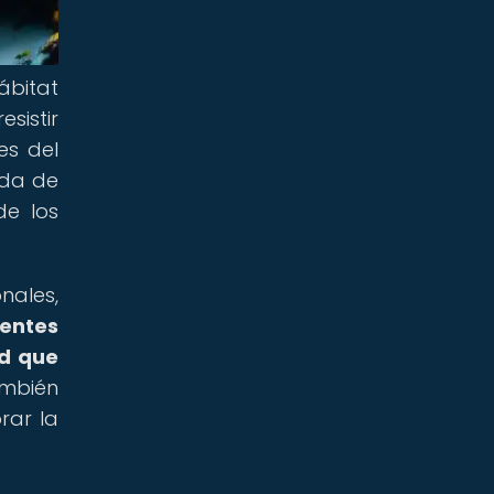
ábitat
sistir
es del
ada de
de los
nales,
lentes
ad que
mbién
rar la