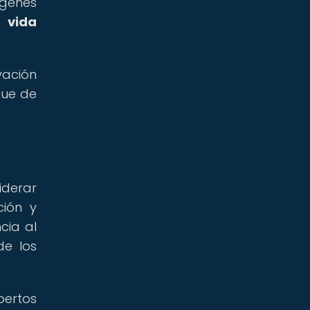
ágenes
la
vida
vación
que de
iderar
ción y
cia al
de los
pertos