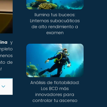
Ilumina tus buceos:
Linternas subacuáticas
de alto rendimiento a
examen
ina
y
mpleto
menos
nto de
!
Análisis de flotabilidad:
Los BCD más
innovadores para
controlar tu ascenso