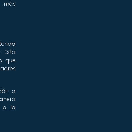
s más
tencia
. Esta
no que
adores
ción a
manera
e a la