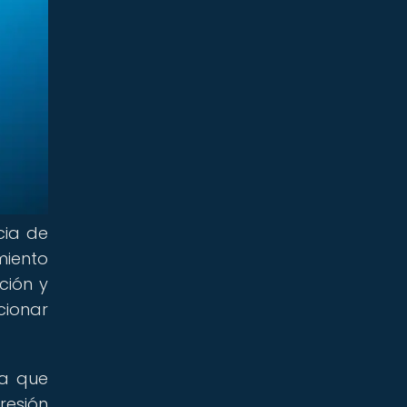
cia de
miento
ción y
cionar
ya que
resión