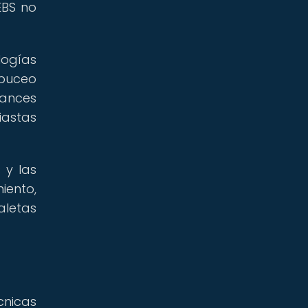
EBS no
logías
 buceo
vances
iastas
 y las
iento,
aletas
cnicas