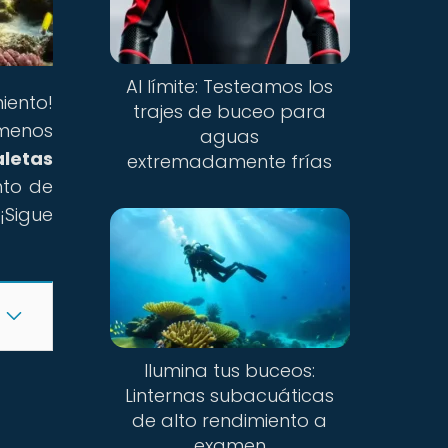
Al límite: Testeamos los
iento!
trajes de buceo para
ómenos
aguas
aletas
extremadamente frías
nto de
¡Sigue
Ilumina tus buceos:
Linternas subacuáticas
de alto rendimiento a
examen