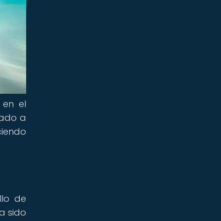
 en el
nado a
ciendo
llo de
a sido