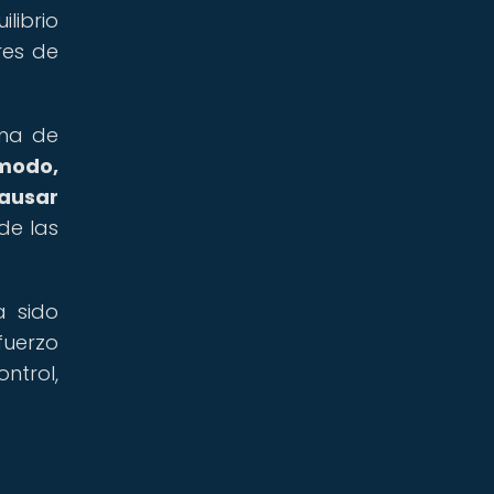
librio
res de
ema de
ómodo,
causar
de las
a sido
fuerzo
ntrol,