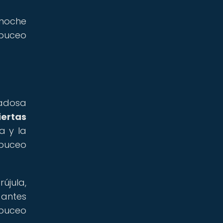
 noche
 buceo
dadosa
iertas
da y la
 buceo
újula,
 antes
 buceo