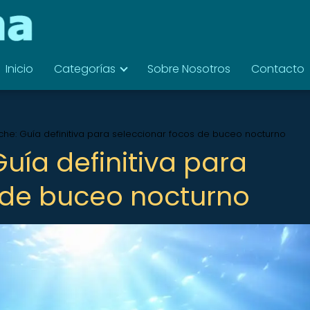
Inicio
Categorías
Sobre Nosotros
Contacto
oche: Guía definitiva para seleccionar focos de buceo nocturno
Guía definitiva para
 de buceo nocturno