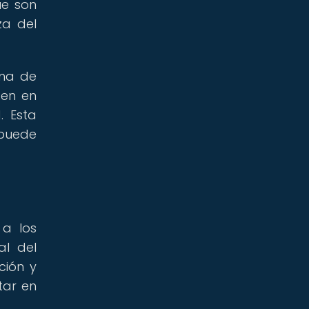
ue son
za del
rma de
den en
. Esta
 puede
 a los
l del
ción y
tar en