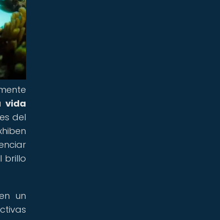
lmente
la
vida
es del
xhiben
enciar
brillo
en un
ctivas