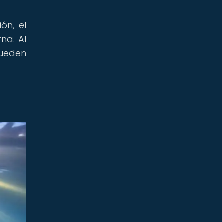
ón, el
na. Al
pueden