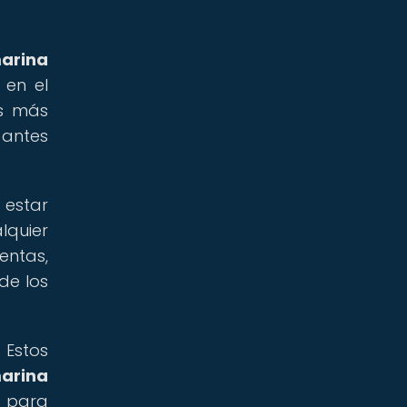
arina
 en el
as más
 antes
 estar
lquier
ntas,
de los
 Estos
arina
l para