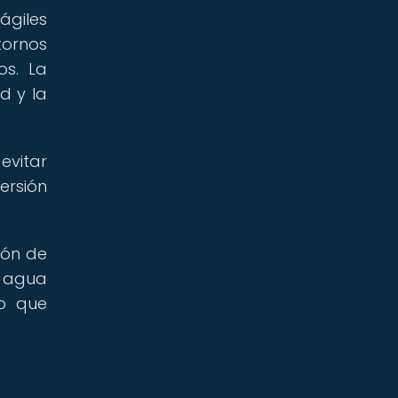
ágiles
tornos
os. La
d y la
evitar
ersión
ión de
e agua
lo que