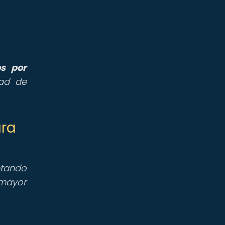
os por
dad de
ara
ptando
 mayor