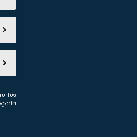
mo los
goría