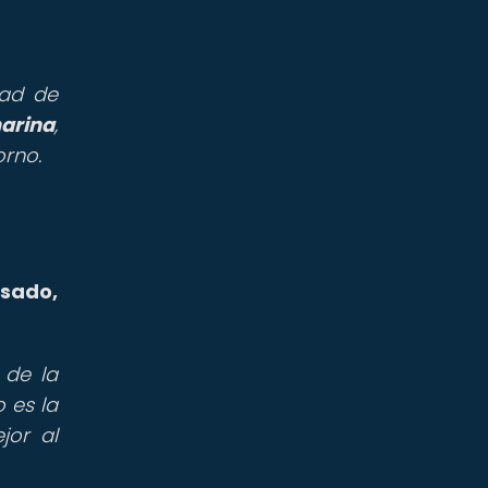
dad de
arina
,
rno.
asado,
 de la
 es la
jor al