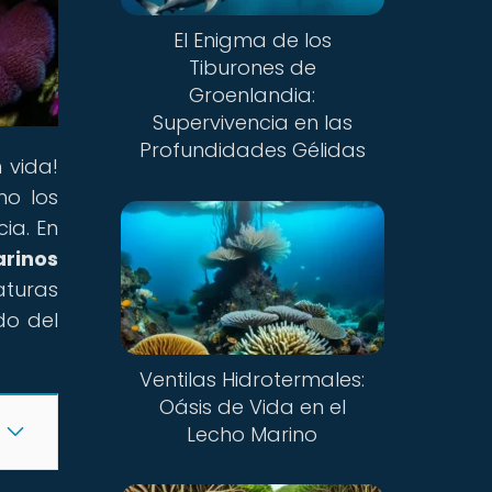
El Enigma de los
Tiburones de
Groenlandia:
Supervivencia en las
Profundidades Gélidas
 vida!
o los
ia. En
rinos
aturas
do del
Ventilas Hidrotermales:
Oásis de Vida en el
Lecho Marino