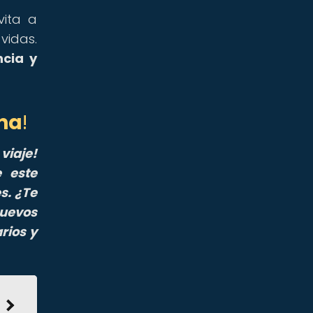
vita a
vidas.
ncia y
na
!
viaje!
 este
s. ¿Te
nuevos
rios y