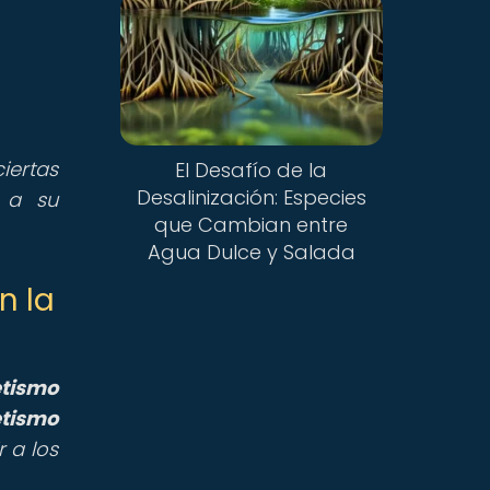
iertas
El Desafío de la
Desalinización: Especies
 a su
que Cambian entre
Agua Dulce y Salada
n la
tismo
tismo
 a los