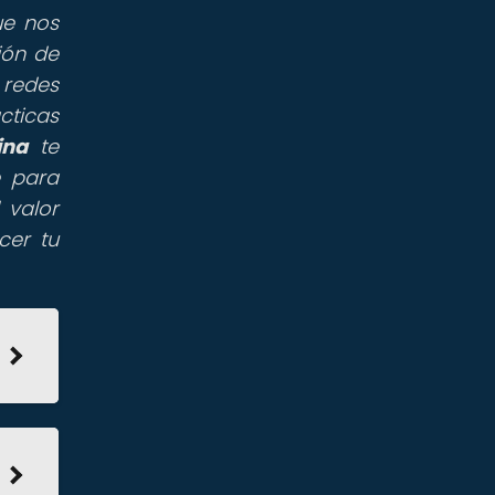
ue nos
ión de
 redes
cticas
ina
te
e para
 valor
cer tu