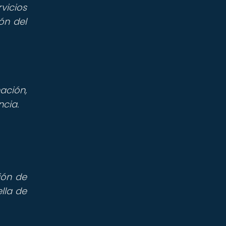
vicios
ón del
ación,
ncia.
ión de
lla de