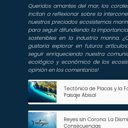
Queridos amantes del mar, los coral
incitan a reflexionar sobre la interco
nuestros preciados ecosistemas marino
para seguir difundiendo la importancia
sostenibles en la industria marina.
gustaría explorar en futuros artícul
seguir enriqueciendo nuestra comuni
ecológico y económico de los ecosis
opinión en los comentarios!
Tectónica de Placas y la 
Paisaje Abisal
Reyes sin Corona: La Dism
Consecuencias