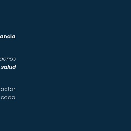
tancia
ndonos
 salud
actar
e cada