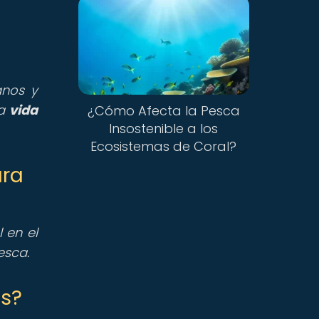
anos y
la
vida
¿Cómo Afecta la Pesca
Insostenible a los
Ecosistemas de Coral?
ara
 en el
esca.
os?