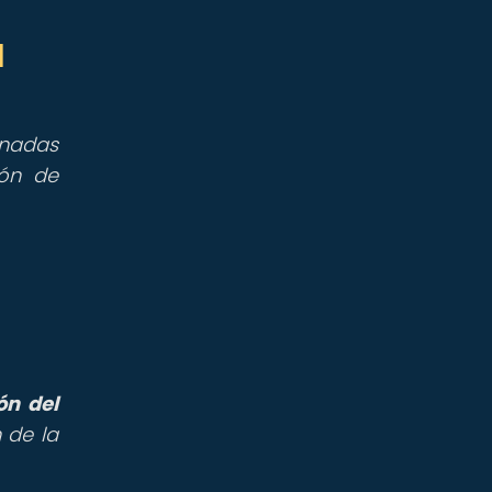
l
onadas
ión de
ón del
 de la