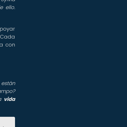
 ello.
apoyar
. Cada
ía con
 están
campo?
la
vida