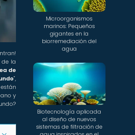
Microorganismos
marinos: Pequeños
gigantes en la
biorremediación del
agua
ntran!
 de la
ea de
undo
",
 están
éano y
undo?
Biotecnología aplicada
al diseño de nuevos
sistemas de filtración de
agua inspirados en el