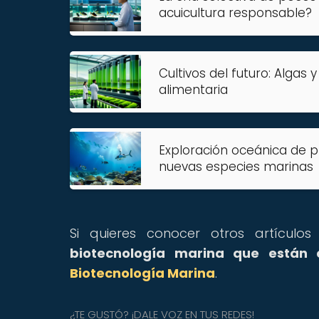
acuicultura responsable?
Cultivos del futuro: Algas 
alimentaria
Exploración oceánica de p
nuevas especies marinas
Si quieres conocer otros artícul
biotecnología marina que están
Biotecnología Marina
.
¿TE GUSTÓ? ¡DALE VOZ EN TUS REDES!