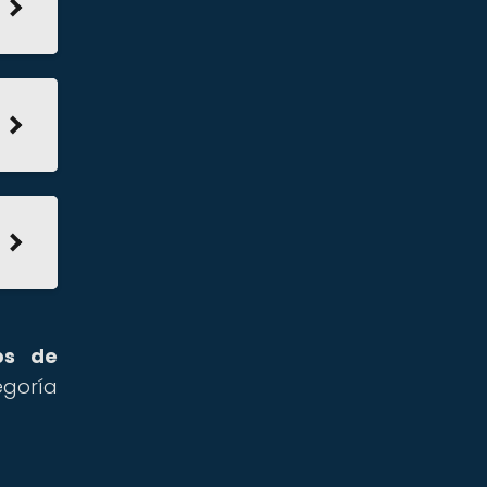
ps de
egoría