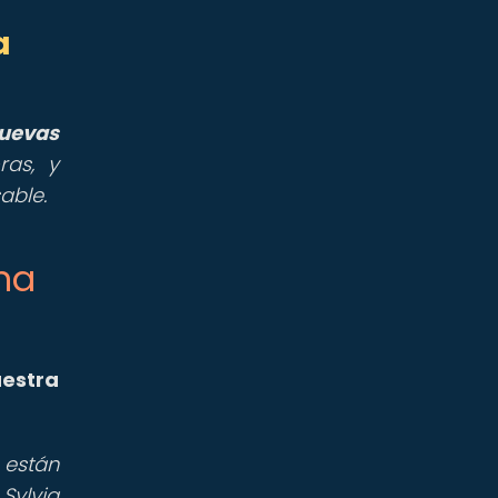
a
nuevas
ras, y
able.
ina
uestra
 están
Sylvia