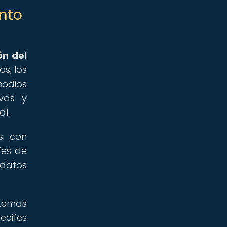
nto
ón del
os, los
sodios
vas y
al.
os con
fes de
 datos
stemas
ecifes