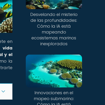
Desvelando el misterio
de las profundidades:
Cómo la IA está
mapeando
ecosistemas marinos
ete en
inexplorados
a
vida
al y el
ómo la
trarte
Innovaciones en el
mapeo submarino:
Cómo la IA está