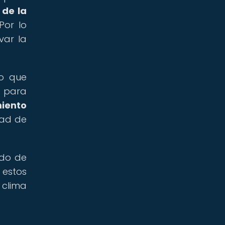
 de la
or lo
var la
no que
s para
iento
dad de
ido de
 estos
 clima