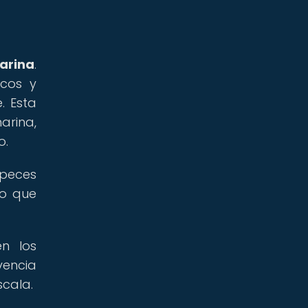
arina
.
scos y
. Esta
arina,
o.
 peces
lo que
en los
vencia
scala.