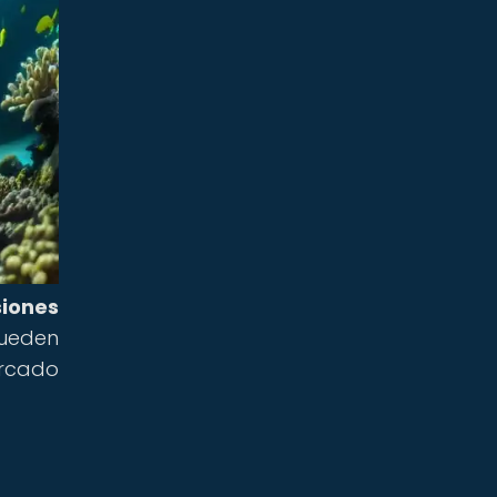
iones
pueden
ercado