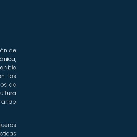
ión de
ánica,
enible
en las
tos de
ultura
erando
queros
cticas