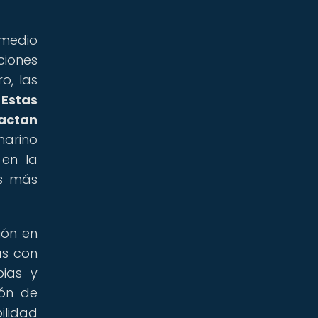
 medio
ciones
o, las
.
Estas
actan
marino
 en la
as más
ión en
as con
pias y
ión de
ilidad