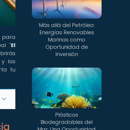
Más allá del Petróleo:
Energías Renovables
n para
Marinas como
al "
El
Oportunidad de
brirás
Inversión
 y las
rta tu
Plásticos
Biodegradables del
cia
Mar: Una Oportunidad