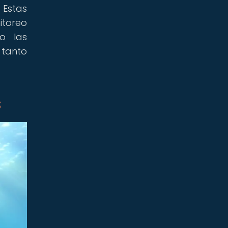
 Estas
itoreo
o las
 tanto
s