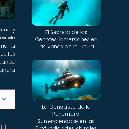
rina y
El Secreto de los
reo de
Cenotes: Inmersiones en
ómo la
las Venas de la Tierra
ecifes
éanos,
anera
La Conquista de la
Penumbra:
Sumergiéndose en las
su
Profundidades Abisales