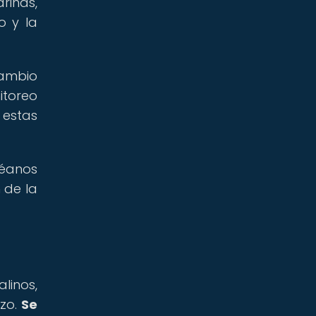
rinas,
o y la
cambio
itoreo
estas
céanos
 de la
inos,
azo.
Se