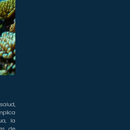
salud,
mplica
ua, la
cas de