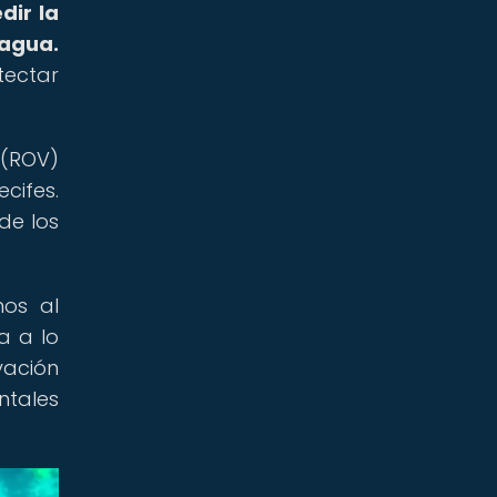
dir la
 agua.
ectar
 (ROV)
cifes.
de los
nos al
a a lo
vación
ntales