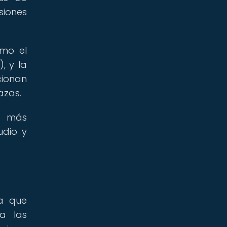
iones
omo el
, y la
cionan
azas.
eo más
udio y
ya que
a las