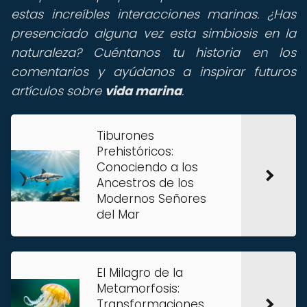
estas increíbles interacciones marinas. ¿Has
presenciado alguna vez esta simbiosis en la
naturaleza? Cuéntanos tu historia en los
comentarios y ayúdanos a inspirar futuros
artículos sobre
vida marina
.
Tiburones
Prehistóricos:
Conociendo a los
Ancestros de los
Modernos Señores
del Mar
El Milagro de la
Metamorfosis:
Transformaciones