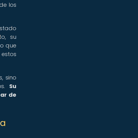
de los
estado
to, su
lo que
 estos
, sino
os.
Su
tar de
la