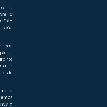
e a la
bre la
. Esta
ación
os con
plejas
urante
ara la
ión de
ara la
ientos
anos a