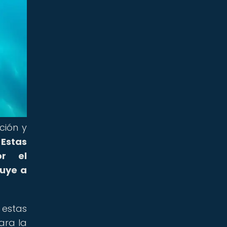
ción y
.
Estas
or el
buye a
 estas
ara la