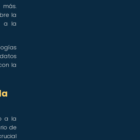
o más.
bre la
e a la
logías
 datos
con la
da
o a la
rio de
rucial