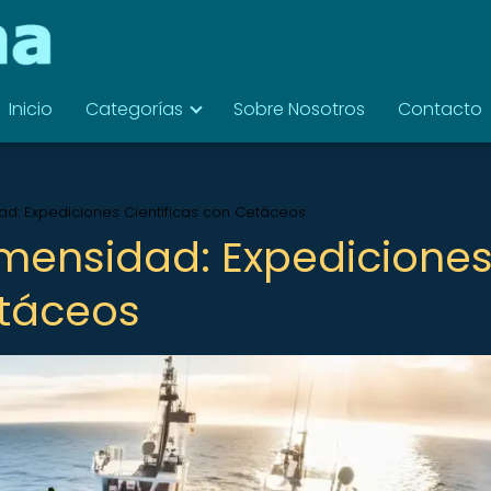
Inicio
Categorías
Sobre Nosotros
Contacto
ad: Expediciones Científicas con Cetáceos
nmensidad: Expedicione
etáceos