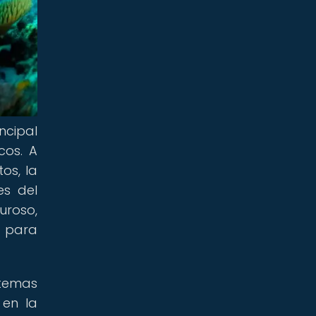
ncipal
cos. A
os, la
es del
roso,
s para
stemas
 en la