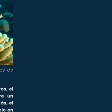
nos de
os, el
re un
s, el
nio en