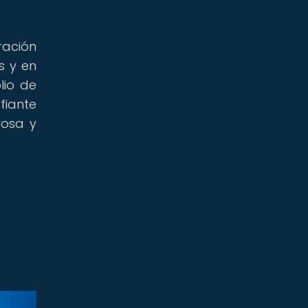
ración
s y en
lio de
fiante
rosa y