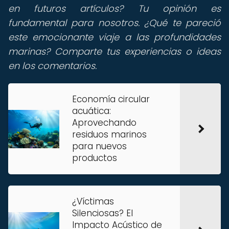
en futuros artículos? Tu opinión es
fundamental para nosotros. ¿Qué te pareció
este emocionante viaje a las profundidades
marinas? Comparte tus experiencias o ideas
en los comentarios.
Economía circular
acuática:
Aprovechando
residuos marinos
para nuevos
productos
¿Víctimas
Silenciosas? El
Impacto Acústico de