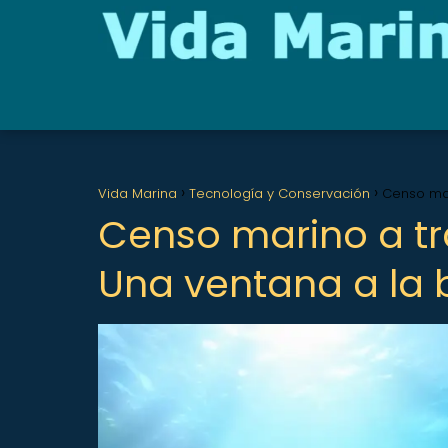
Vida Marina
Tecnología y Conservación
Censo mar
Censo marino a tr
Una ventana a la 