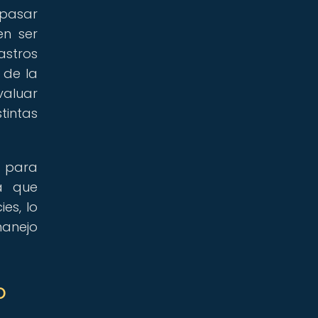
 pasar
en ser
astros
 de la
valuar
tintas
e para
a que
es, lo
manejo
o