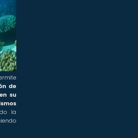
rmite
ión de
en su
ismos
ado la
ciendo