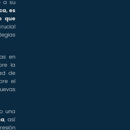
o a su
ca, es
 o que
rucial
tegias
vas en
bre la
dad de
bre el
nuevas
do una
na
, así
resión