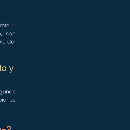
minuir
o, son
le del
la y
lgunas
ciones
a-3