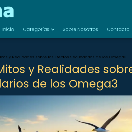
Inicio
Categorías
Sobre Nosotros
Contacto
itos y Realidades sobre los Efectos Secundarios de los Omega3
itos y Realidades sobr
darios de los Omega3