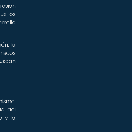
resión
ue los
rrollo
ón, la
riscos
buscan
nismo,
ud del
o y la