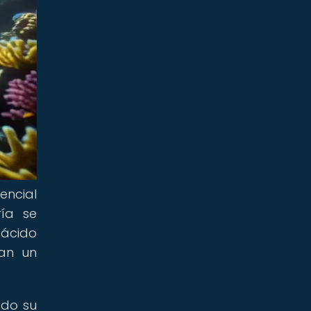
encial
ía se
 ácido
gan un
ado su