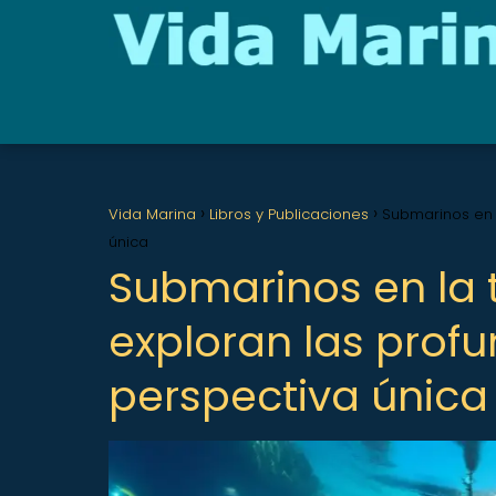
Vida Marina
Libros y Publicaciones
Submarinos en 
única
Submarinos en la 
exploran las prof
perspectiva única