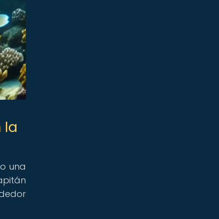
 la
do una
apitán
ededor