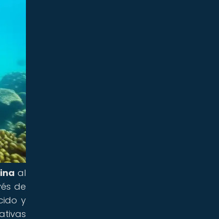
ina
al
vés de
cido y
tivas