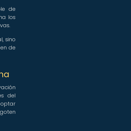
ble de
na los
vas.
, sino
nen de
ina
vación
es del
optar
agoten