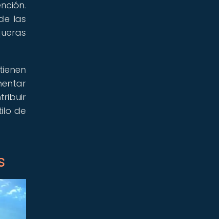
nción.
de las
queras
tienen
mentar
ibuir
ilo de
s