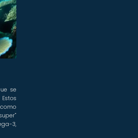
que se
 Estos
í como
super"
ega-3,