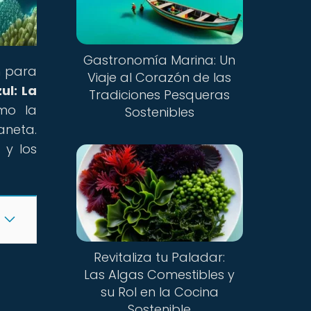
Gastronomía Marina: Un
n para
Viaje al Corazón de las
ul: La
Tradiciones Pesqueras
mo la
Sostenibles
aneta.
a
y los
Revitaliza tu Paladar:
Las Algas Comestibles y
su Rol en la Cocina
Sostenible