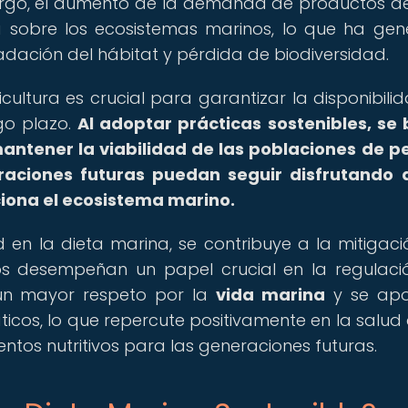
argo, el aumento de la demanda de productos d
va sobre los ecosistemas marinos, lo que ha ge
dación del hábitat y pérdida de biodiversidad.
icultura es crucial para garantizar la disponibili
go plazo.
Al adoptar prácticas sostenibles, se
mantener la viabilidad de las poblaciones de p
raciones futuras puedan seguir disfrutando 
ciona el ecosistema marino.
 en la dieta marina, se contribuye a la mitigaci
os desempeñan un papel crucial en la regulaci
 un mayor respeto por la
vida marina
y se apo
icos, lo que repercute positivamente en la salud 
entos nutritivos para las generaciones futuras.