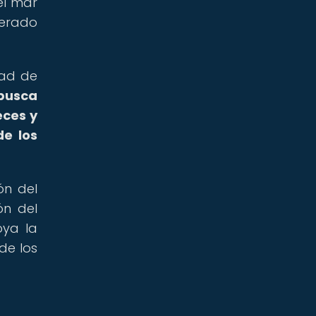
el mar
nerado
dad de
 busca
eces y
de los
ón del
ón del
ya la
de los