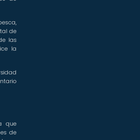
pesca,
tal de
de las
ice la
rsidad
ntario
a que
nes de