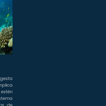
ngesta
mplica
 estén
istema
os de