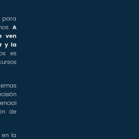
l para
nos.
A
e ven
r y la
os es
cursos
stemas
cisión
encial
ión de
 en la