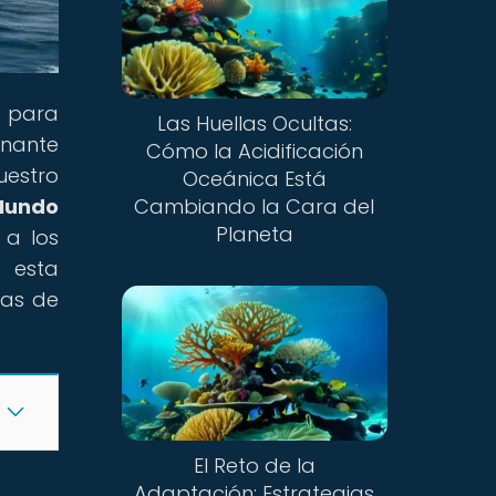
n para
Las Huellas Ocultas:
onante
Cómo la Acidificación
estro
Oceánica Está
 Mundo
Cambiando la Cara del
Planeta
 a los
 esta
nas de
El Reto de la
Adaptación: Estrategias