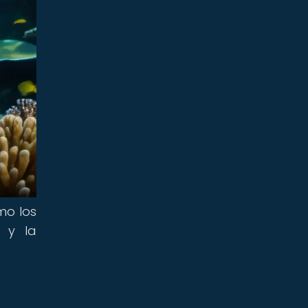
mo los
o y la