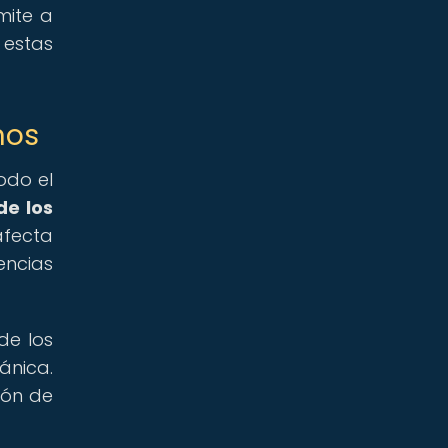
mite a
estas
nos
odo el
de los
afecta
encias
de los
ánica.
ión de