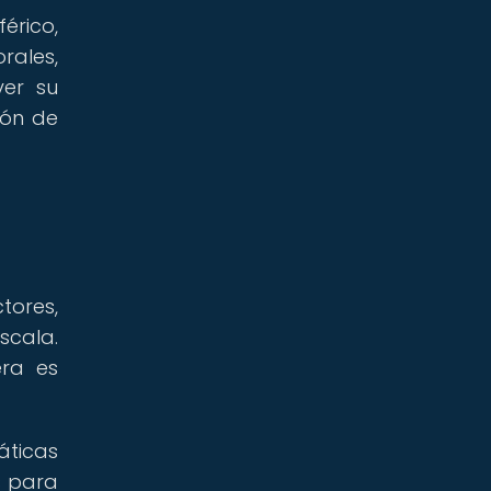
érico,
rales,
ver su
ión de
tores,
scala.
era es
áticas
s para