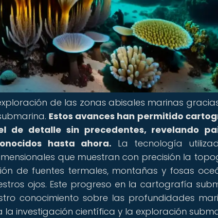
exploración de las zonas abisales marinas gracias
 submarina.
Estos avances han permitido cartog
l de detalle sin precedentes, revelando pa
onocidos hasta ahora.
La tecnología utiliz
dimensionales que muestran con precisión la topo
ción de fuentes termales, montañas y fosas oce
tros ojos. Este progreso en la cartografía sub
tro conocimiento sobre las profundidades mar
a investigación científica y la exploración subma