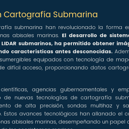
n Cartografía Submarina
rafía submarina han revolucionado la forma 
nas abisales marinas.
El desarrollo de siste
s LIDAR submarinos, ha permitido obtener im
ando características antes desconocidas.
Ademá
 y sumergibles equipados con tecnología de ma
de difícil acceso, proporcionando datos cartogr
s científicas, agencias gubernamentales y em
o de nuevas tecnologías de cartografía subm
ento de alta precisión, sondas multihaz y sat
. Estos avances tecnológicos han allanado el 
onas abisales marinas, desempeñando un papel c