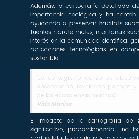
Además, la cartografía detallada de 
importancia ecológica y ha contrib
ayudando a preservar hábitats submari
fuentes hidrotermales, montañas su
interés en la comunidad científica, g
aplicaciones tecnológicas en cam
sostenible.
"La cartografía de zonas abisal
desconocido, revelando paisajes y
de los ecosistemas marinos."
Vida Marina
El impacto de la cartografía de z
significativo, proporcionando una 
profundidades marinas, y promoviendo