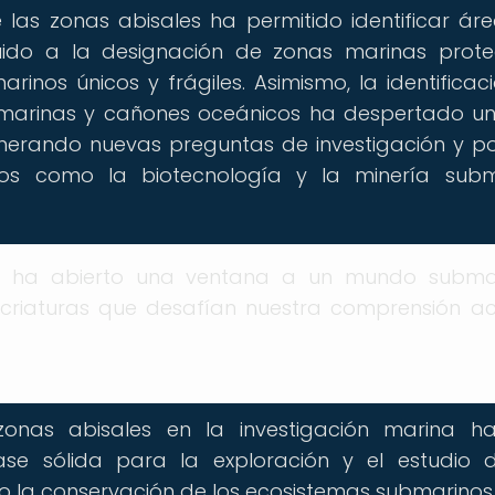
las zonas abisales ha permitido identificar ár
uido a la designación de zonas marinas prote
nos únicos y frágiles. Asimismo, la identificac
bmarinas y cañones oceánicos ha despertado u
enerando nuevas preguntas de investigación y po
pos como la biotecnología y la minería subm
es ha abierto una ventana a un mundo subma
 criaturas que desafían nuestra comprensión ac
onas abisales en la investigación marina h
base sólida para la exploración y el estudio 
 la conservación de los ecosistemas submarinos