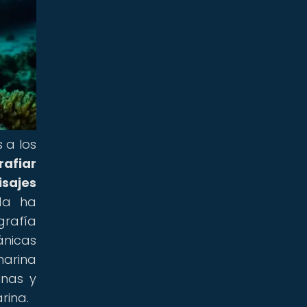
 a los
rafiar
isajes
ada ha
grafía
ánicas
marina
inas y
rina.