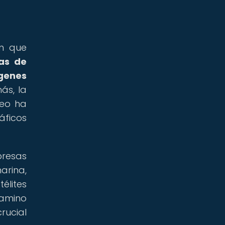
en que
mas de
ágenes
s, la
peo ha
áficos
presas
arina,
élites
camino
rucial