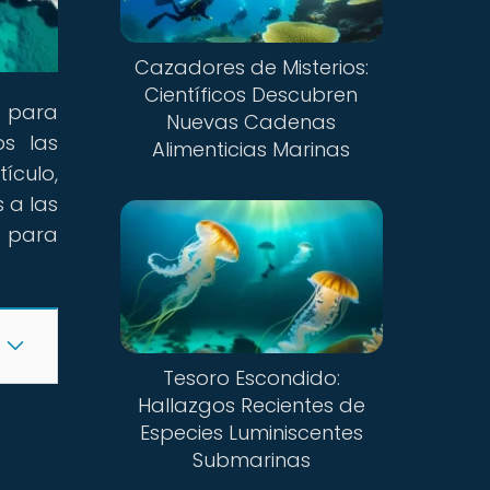
Cazadores de Misterios:
Científicos Descubren
n para
Nuevas Cadenas
os las
Alimenticias Marinas
ículo,
s a las
o para
Tesoro Escondido:
Hallazgos Recientes de
Especies Luminiscentes
Submarinas