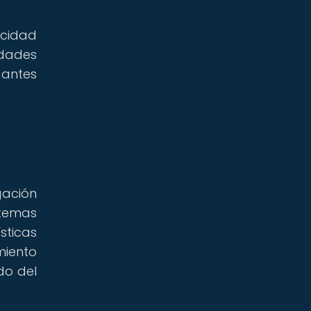
acidad
idades
 antes
gación
stemas
sticas
miento
do del