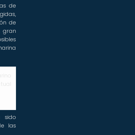
eas de
gidas,
ión de
n gran
sibles
arina
rino
tual
a sido
de las
.