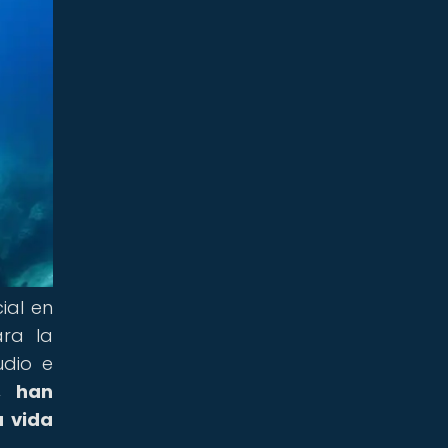
ial en
ara la
udio e
, han
a vida