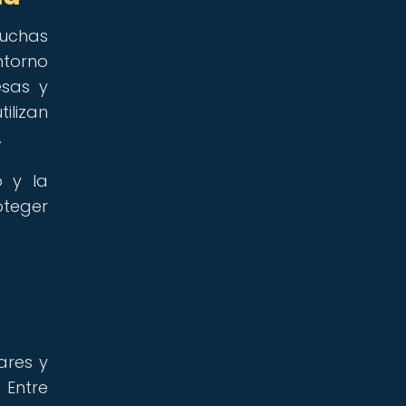
uchas
ntorno
esas y
ilizan
.
 y la
oteger
ares y
. Entre