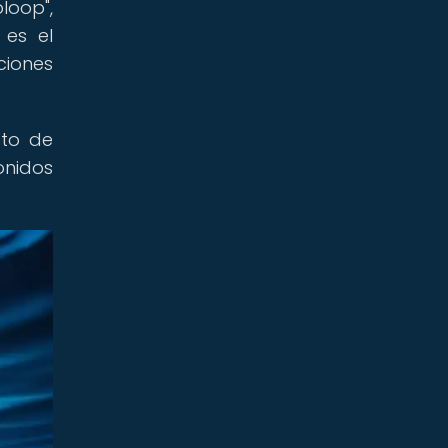
loop",
 es el
ciones
eto de
onidos