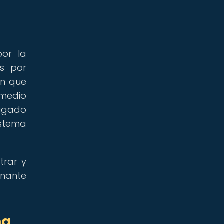
or la
os por
en que
 medio
tigado
istema
trar y
inante
na