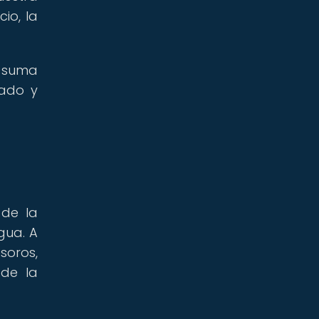
io, la
 suma
sado y
 de la
gua. A
soros,
 de la