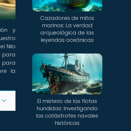
Cazadores de mitos
marinos: La verdad
ión y
arqueológica de las
uestro
leyendas oceánicas
l Nilo
e para
o para
re la
El misterio de las flotas
hundidas: Investigando
las catástrofes navales
históricas