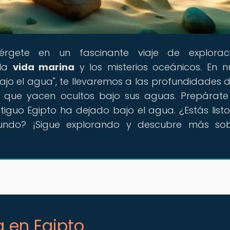
érgete en un fascinante viaje de explorac
 la
vida marina
y los misterios oceánicos. En n
 bajo el agua", te llevaremos a las profundidades de
s que yacen ocultos bajo sus aguas. Prepárat
ntiguo Egipto ha dejado bajo el agua. ¿Estás list
undo? ¡Sigue explorando y descubre más sob
 en Egipto