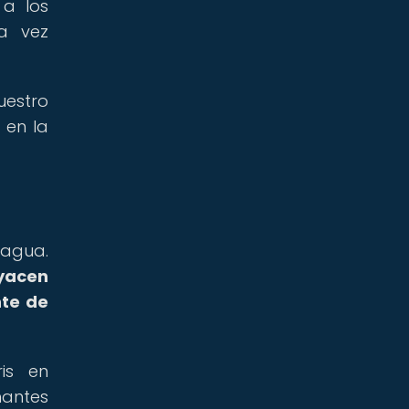
 a los
na vez
uestro
 en la
 agua.
 yacen
nte de
is en
nantes