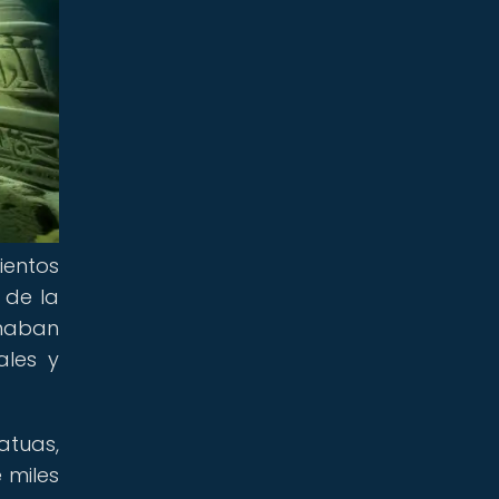
ientos
 de la
onaban
ales y
tuas,
 miles