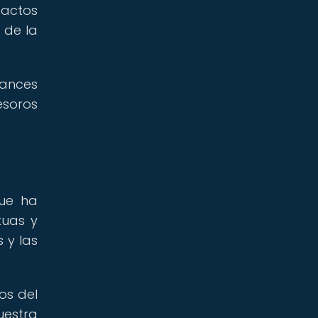
factos
 de la
vances
esoros
que ha
tuas y
 y las
os del
uestra