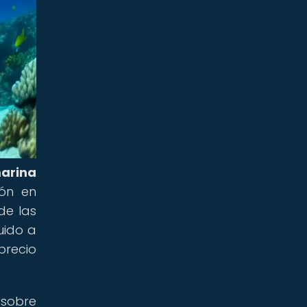
arina
ión en
de las
uido a
precio
 sobre