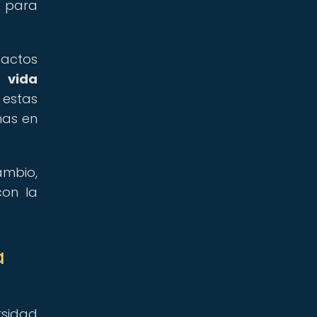
s para
pactos
la
vida
 estas
nas en
mbio,
con la
a
rsidad