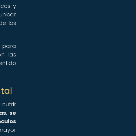
icos y
unicar
de los
 para
on las
entido
tal
nutrir
as, se
nculos
 mayor