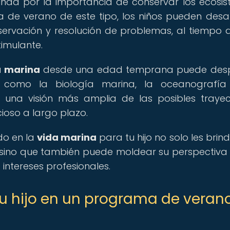
nda por la importancia de conservar los ecosi
 de verano de este tipo, los niños pueden desar
servación y resolución de problemas, al tiempo 
timulante.
a marina
desde una edad temprana puede desp
as, como la biología marina, la oceanografí
a una visión más amplia de las posibles trayec
cioso a largo plazo.
do en la
vida marina
para tu hijo no solo les brin
 sino que también puede moldear su perspectiva
intereses profesionales.
 tu hijo en un programa de veran