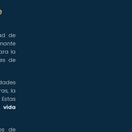
e
ad de
inante
ara la
des de
idades
as, la
 Estas
la
vida
os de