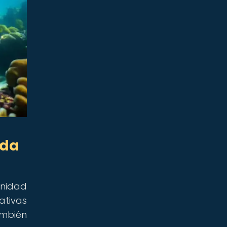
ida
unidad
ativas
ambién