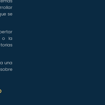
stemas
rollar
que se
ertar
a o la
torias
da una
 sobre
o