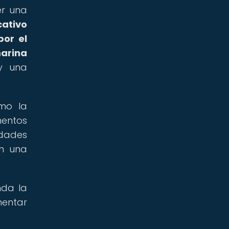
r una
ativo
por el
arina
 y una
omo la
mentos
idades
an una
nda la
mentar