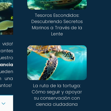
Tesoros Escondidos:
Descubriendo Secretos
Marinos a Través de la
Lente
 vida!
tantes
uestro
tancia
ueden
en una
ntos!
La ruta de la tortuga:
Cómo seguir y apoyar
su conservación con
ciencia ciudadana