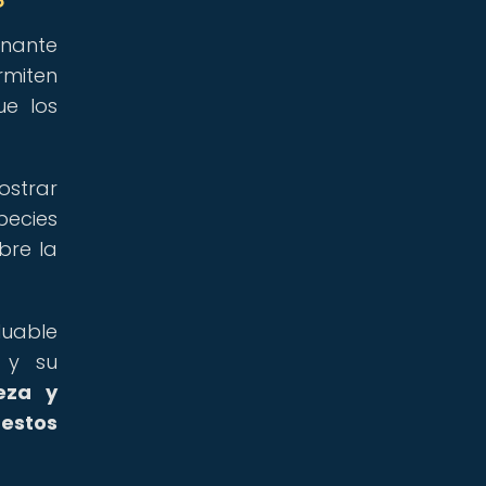
inante
rmiten
ue los
ostrar
pecies
bre la
luable
 y su
eza y
 estos