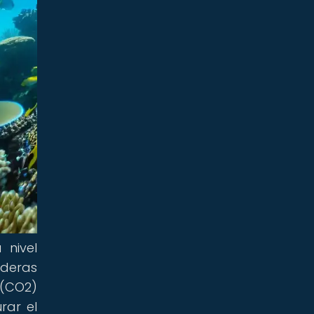
 nivel
aderas
 (CO2)
rar el