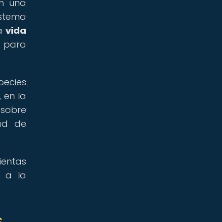
en una
istema
la
vida
s para
pecies
 en la
 sobre
dad de
ientas
r a la
s