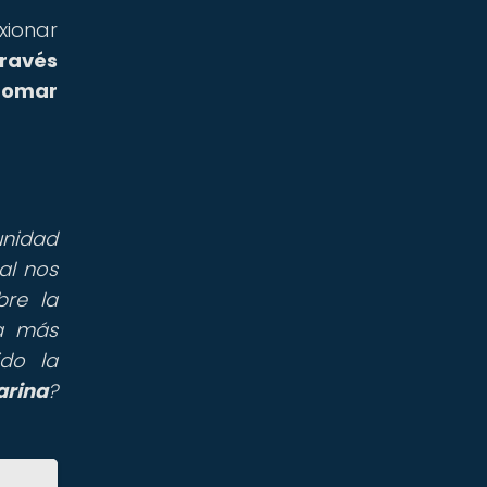
xionar
través
 tomar
unidad
al nos
bre la
 a más
ido la
arina
?