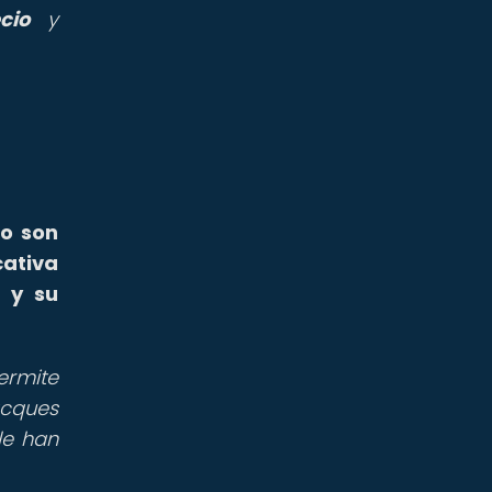
cio
y
lo son
ativa
 y su
ermite
acques
le han