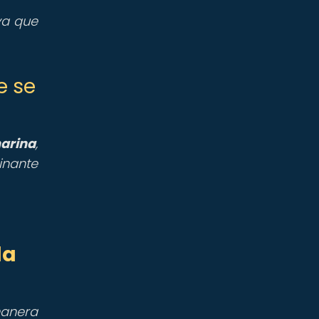
va que
e se
arina
,
inante
da
anera