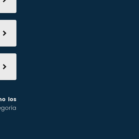
o los
egoría