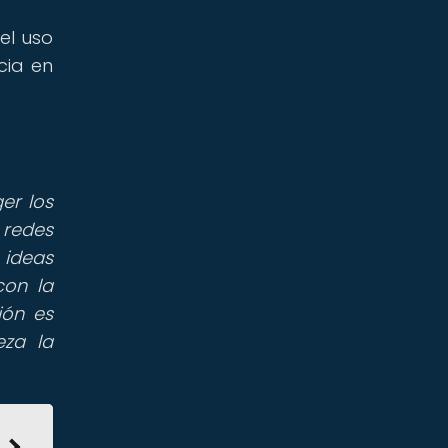
el uso
cia en
er los
 redes
 ideas
con la
ión es
eza la