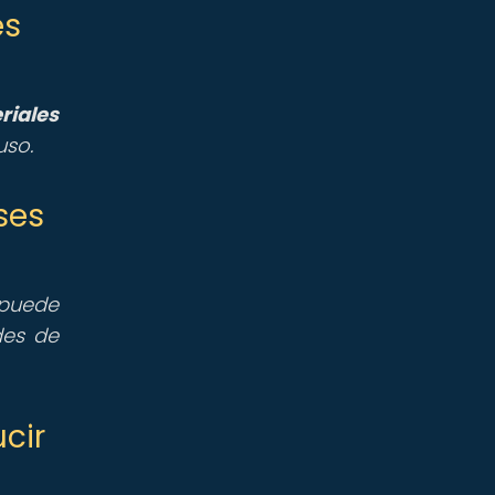
es
riales
uso.
ses
uede
des de
cir