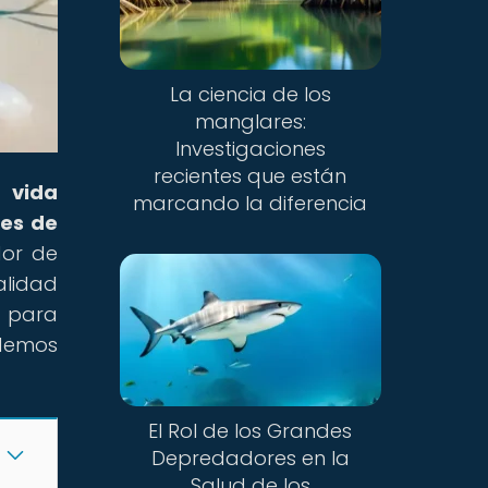
La ciencia de los
manglares:
Investigaciones
recientes que están
la
vida
marcando la diferencia
ses de
dor de
alidad
o para
odemos
El Rol de los Grandes
Depredadores en la
Salud de los