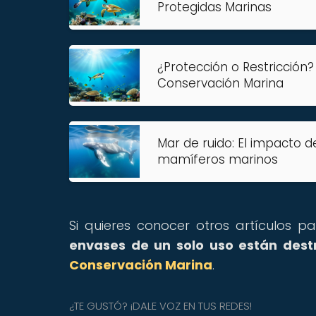
Protegidas Marinas
¿Protección o Restricción?
Conservación Marina
Mar de ruido: El impacto d
mamíferos marinos
Si quieres conocer otros artículos p
envases de un solo uso están des
Conservación Marina
.
¿TE GUSTÓ? ¡DALE VOZ EN TUS REDES!