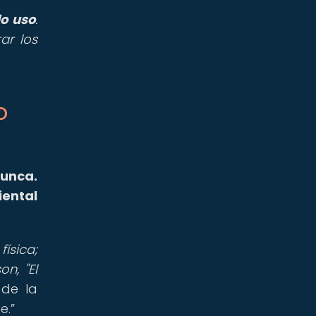
lo uso
.
rar los
o
nunca.
iental
ísica;
n, "El
de la
e.