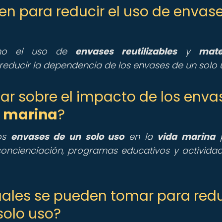
ten para reducir el uso de envas
 como el uso de
envases reutilizables
y
mate
educir la dependencia de los envases de un solo 
r sobre el impacto de los enva
a marina
?
los
envases de un solo uso
en la
vida marina
p
oncienciación, programas educativos y activida
uales se pueden tomar para redu
solo uso?