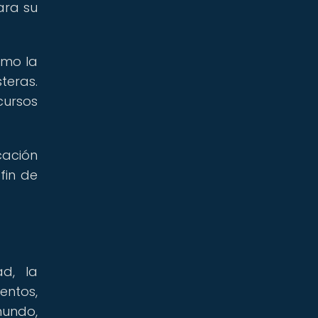
ara su
omo la
teras.
cursos
cación
fin de
d, la
entos,
mundo,