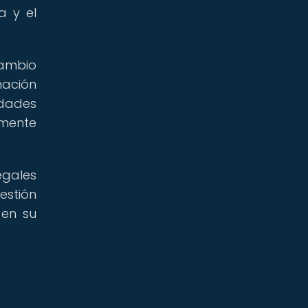
a y el
cambio
nación
dades
amente
egales
estión
 en su