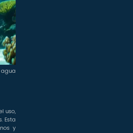
l agua
l uso,
. Esta
anos y