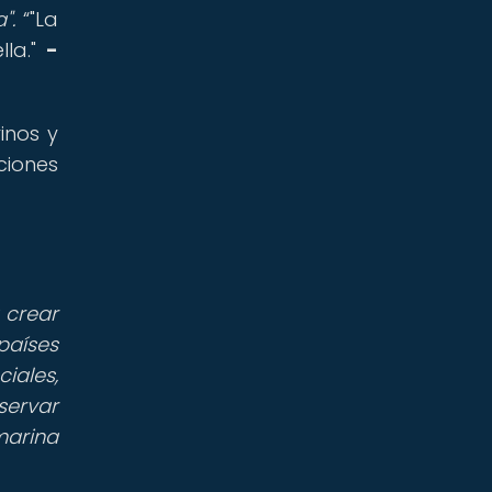
".
"La
lla."
-
inos y
ciones
 crear
países
iales,
servar
marina