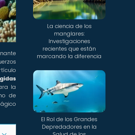
La ciencia de los
manglares:
Investigaciones
recientes que están
inante
marcando la diferencia
uerzos
tículo
egidas
ara la
eno de
mágico
El Rol de los Grandes
Depredadores en la
Salud de los