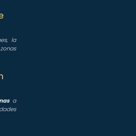
e
es, la
 zonas
n
inas
a
idades