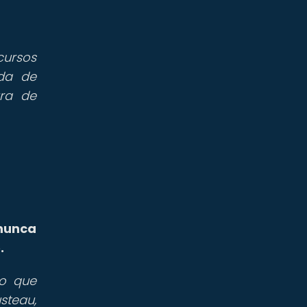
cursos
ida de
ura de
 nunca
.
no que
steau,