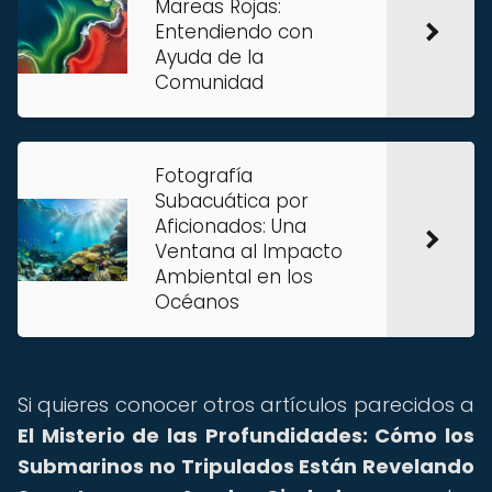
Mareas Rojas:
Entendiendo con
Ayuda de la
Comunidad
Fotografía
Subacuática por
Aficionados: Una
Ventana al Impacto
Ambiental en los
Océanos
Si quieres conocer otros artículos parecidos a
El Misterio de las Profundidades: Cómo los
Submarinos no Tripulados Están Revelando