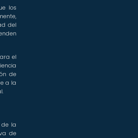
ue los
mente,
ad del
penden
ara el
iencia
ión de
e a la
l.
 de la
iva de