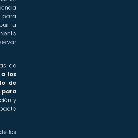
iencia
s para
buir a
miento
servar
nas de
a los
do de
e para
ción y
pacto
de los