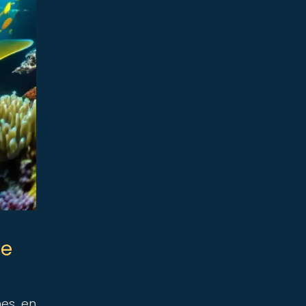
de
nes en