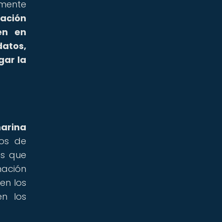
amente
ración
en en
datos,
gar la
arina
dos de
es que
nación
en los
en los